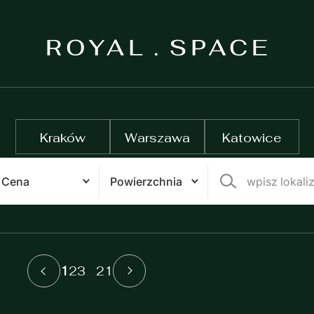
Kraków
Warszawa
Katowice
Cena
Powierzchnia
1
2
3
21
...