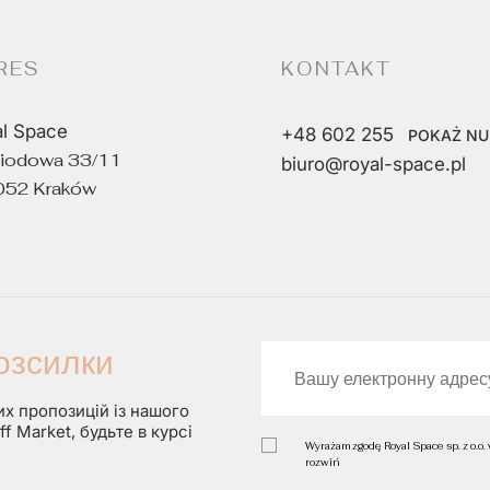
КВАРТИРА ДЛЯ РЕНТА
RES
KONTAKT
l Space
+48 602 255
Kraków, Śródmieście, Grzegórzki, ul.
POKAŻ N
Miodowa 33/11
biuro@royal-space.pl
Mogilska
052 Kraków
KRAKÓW, ŚRÓDMIEŚCIE,
MOGILSKA
2
4 299 zł
2
35 m
озсилки
КВАРТИРА ДЛЯ РЕНТА
х пропозицій із нашого
f Market, будьте в курсі
Wyrażam zgodę Royal Space sp. z o.o.
rozwiń