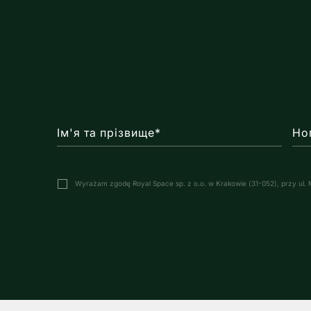
NOHO NADGÓRNIKÓW |
BEZ PROWIZJI 0%
2
439 000 zł
1
35.1 m
КВАРТИРА ДЛЯ ПРОДАЖ
Ім'я та прізвище*
Но
Kraków, Śródmieście, Grzegórzki, ul. prof.
Marka Stachowskiego
Wyrażam zgodę Royal Space sp. z o.o. w Krakowie (31-052), przy ul.
КВАРТИРА З ВИДОМ НА
ВІСЛУ! PIANISSIMO
2
2 850 zł
1
28 m