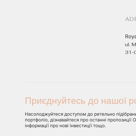
КВАРТИРА ДЛЯ РЕНТА
AD
Roya
Kraków, Krowodrza, Salwator, ul. gen.
ul. 
Tadeusza Kościuszki
31-
ВИШУКАНИЙ
АПАРТАМЕНТ З ВИДОМ
НА ВІСЛУ
2
4 800 zł
2
50 m
Приєднуйтесь до нашої р
КВАРТИРА ДЛЯ РЕНТА
Насолоджуйтеся доступом до ретельно підібрани
портфоліо, дізнавайтеся про останні пропозиції Of
інформації про нові інвестиції тощо.
Warszawa, Mokotów, Służew, ul. Bartłomieja