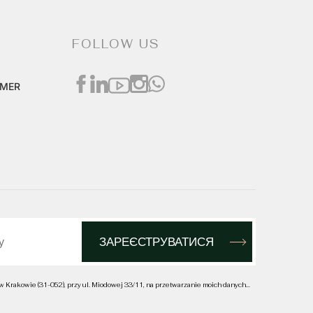
КВАРТИРА ДЛЯ РЕНТА
FOLLOW US
UMER
Kraków, Śródmieście, ul. bp. Jana Prandoty
КВАРТИРА З БАЛКОНОМ,
КОНДИЦІОНЕРОМ І
ВБИРАЛЬНЕЮ!
2
2 999 zł
2
40 m
КВАРТИРА ДЛЯ РЕНТА
 w Krakowie (31-052), przy ul. Miodowej 33/11, na przetwarzanie moich danych
...
Warszawa, Mokotów, Służewiec, ul.