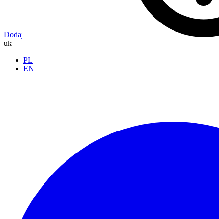
Dodaj
uk
PL
EN