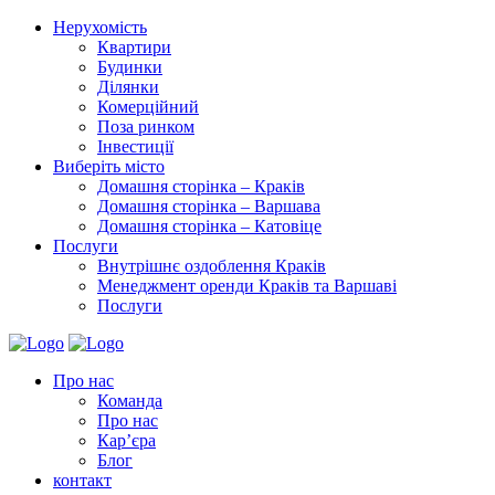
Нерухомість
Квартири
Будинки
Ділянки
Комерційний
Поза ринком
Інвестиції
Виберіть місто
Домашня сторінка – Краків
Домашня сторінка – Варшава
Домашня сторінка – Катовіце
Послуги
Внутрішнє оздоблення Краків
Менеджмент оренди Краків та Варшаві
Послуги
Про нас
Команда
Про нас
Кар’єра
Блог
контакт