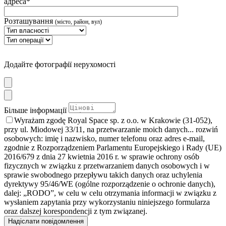
адреса*
Розташування
(місто, район, вул)
Додайте фотографії нерухомості
Більше інформації
Wyrażam zgodę Royal Space sp. z o.o. w Krakowie (31-052),
przy ul. Miodowej 33/11, na przetwarzanie moich danych
... rozwiń
osobowych: imię i nazwisko, numer telefonu oraz adres e-mail,
zgodnie z Rozporządzeniem Parlamentu Europejskiego i Rady (UE)
2016/679 z dnia 27 kwietnia 2016 r. w sprawie ochrony osób
fizycznych w związku z przetwarzaniem danych osobowych i w
sprawie swobodnego przepływu takich danych oraz uchylenia
dyrektywy 95/46/WE (ogólne rozporządzenie o ochronie danych),
dalej: „RODO”, w celu w celu otrzymania informacji w związku z
wysłaniem zapytania przy wykorzystaniu niniejszego formularza
oraz dalszej korespondencji z tym związanej.