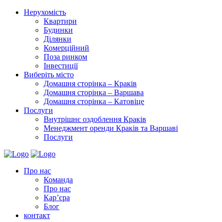
Нерухомість
Квартири
Будинки
Ділянки
Комерційний
Поза ринком
Інвестиції
Виберіть місто
Домашня сторінка – Краків
Домашня сторінка – Варшава
Домашня сторінка – Катовіце
Послуги
Внутрішнє оздоблення Краків
Менеджмент оренди Краків та Варшаві
Послуги
Про нас
Команда
Про нас
Кар’єра
Блог
контакт