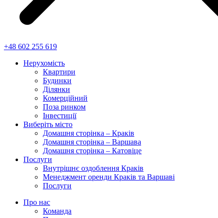
+48 602 255 619
Нерухомість
Квартири
Будинки
Ділянки
Комерційний
Поза ринком
Інвестиції
Виберіть місто
Домашня сторінка – Краків
Домашня сторінка – Варшава
Домашня сторінка – Катовіце
Послуги
Внутрішнє оздоблення Краків
Менеджмент оренди Краків та Варшаві
Послуги
Про нас
Команда