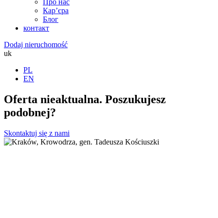
Про нас
Кар’єра
Блог
контакт
Dodaj nieruchomość
uk
PL
EN
Oferta nieaktualna. Poszukujesz
podobnej?
Skontaktuj się z nami