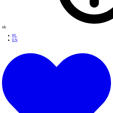
uk
PL
EN