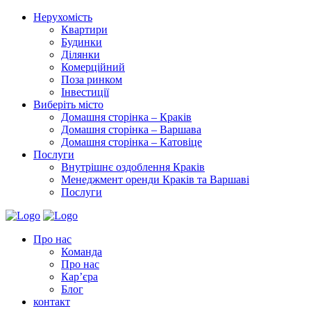
Нерухомість
Квартири
Будинки
Ділянки
Комерційний
Поза ринком
Інвестиції
Виберіть місто
Домашня сторінка – Краків
Домашня сторінка – Варшава
Домашня сторінка – Катовіце
Послуги
Внутрішнє оздоблення Краків
Менеджмент оренди Краків та Варшаві
Послуги
Про нас
Команда
Про нас
Кар’єра
Блог
контакт