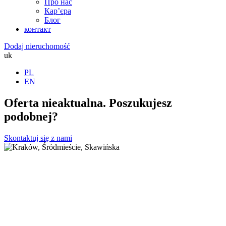
Про нас
Кар’єра
Блог
контакт
Dodaj nieruchomość
uk
PL
EN
Oferta nieaktualna. Poszukujesz
podobnej?
Skontaktuj się z nami