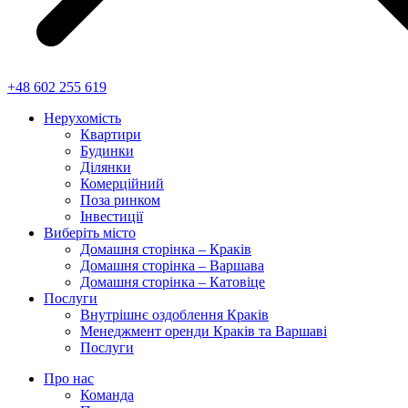
+48 602 255 619
Нерухомість
Квартири
Будинки
Ділянки
Комерційний
Поза ринком
Інвестиції
Виберіть місто
Домашня сторінка – Краків
Домашня сторінка – Варшава
Домашня сторінка – Катовіце
Послуги
Внутрішнє оздоблення Краків
Менеджмент оренди Краків та Варшаві
Послуги
Про нас
Команда