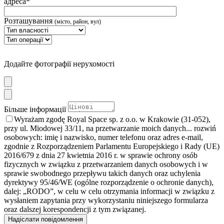
адреса*
Розташування
(місто, район, вул)
Додайте фотографії нерухомості
Більше інформації
Wyrażam zgodę Royal Space sp. z o.o. w Krakowie (31-052),
przy ul. Miodowej 33/11, na przetwarzanie moich danych
... rozwiń
osobowych: imię i nazwisko, numer telefonu oraz adres e-mail,
zgodnie z Rozporządzeniem Parlamentu Europejskiego i Rady (UE)
2016/679 z dnia 27 kwietnia 2016 r. w sprawie ochrony osób
fizycznych w związku z przetwarzaniem danych osobowych i w
sprawie swobodnego przepływu takich danych oraz uchylenia
dyrektywy 95/46/WE (ogólne rozporządzenie o ochronie danych),
dalej: „RODO”, w celu w celu otrzymania informacji w związku z
wysłaniem zapytania przy wykorzystaniu niniejszego formularza
oraz dalszej korespondencji z tym związanej.