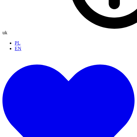
uk
PL
EN