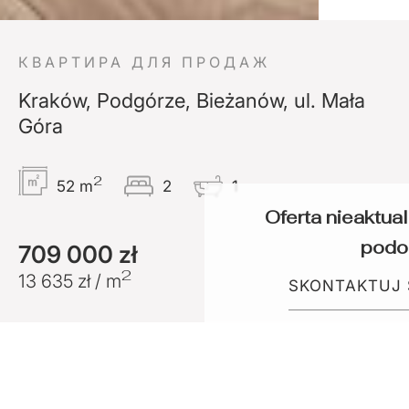
КВАРТИРА ДЛЯ ПРОДАЖ
Kraków, Podgórze, Bieżanów, ul. Mała
Góra
2
52 m
2
1
Oferta nieaktua
podo
709 000 zł
2
13 635 zł / m
SKONTAKTUJ S
Kraków, Podgórze,