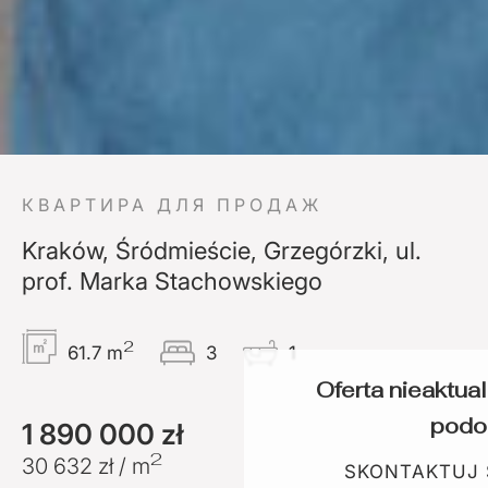
КВАРТИРА ДЛЯ ПРОДАЖ
Kraków, Śródmieście, Grzegórzki, ul.
prof. Marka Stachowskiego
2
61.7 m
3
1
Oferta nieaktua
podo
1 890 000 zł
2
30 632 zł / m
SKONTAKTUJ S