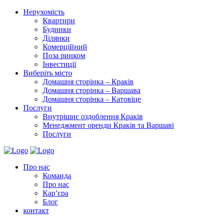
Нерухомість
Квартири
Будинки
Ділянки
Комерційний
Поза ринком
Інвестиції
Виберіть місто
Домашня сторінка – Краків
Домашня сторінка – Варшава
Домашня сторінка – Катовіце
Послуги
Внутрішнє оздоблення Краків
Менеджмент оренди Краків та Варшаві
Послуги
Про нас
Команда
Про нас
Кар’єра
Блог
контакт