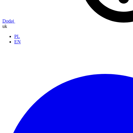
Dodaj
uk
PL
EN