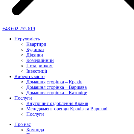
+48 602 255 619
Нерухомість
Квартири
Будинки
Ділянки
Комерційний
Поза ринком
Інвестиції
Виберіть місто
Домашня сторінка – Краків
Домашня сторінка – Варшава
Домашня сторінка – Катовіце
Послуги
Внутрішнє оздоблення Краків
Менеджмент оренди Краків та Варшаві
Послуги
Про нас
Команда