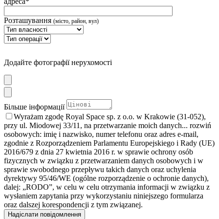
адреса*
Розташування
(місто, район, вул)
Додайте фотографії нерухомості
Більше інформації
Wyrażam zgodę Royal Space sp. z o.o. w Krakowie (31-052),
przy ul. Miodowej 33/11, na przetwarzanie moich danych
... rozwiń
osobowych: imię i nazwisko, numer telefonu oraz adres e-mail,
zgodnie z Rozporządzeniem Parlamentu Europejskiego i Rady (UE)
2016/679 z dnia 27 kwietnia 2016 r. w sprawie ochrony osób
fizycznych w związku z przetwarzaniem danych osobowych i w
sprawie swobodnego przepływu takich danych oraz uchylenia
dyrektywy 95/46/WE (ogólne rozporządzenie o ochronie danych),
dalej: „RODO”, w celu w celu otrzymania informacji w związku z
wysłaniem zapytania przy wykorzystaniu niniejszego formularza
oraz dalszej korespondencji z tym związanej.