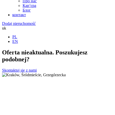
Про нас
Кар’єра
Блог
контакт
Dodaj nieruchomość
uk
PL
EN
Oferta nieaktualna. Poszukujesz
podobnej?
Skontaktuj się z nami