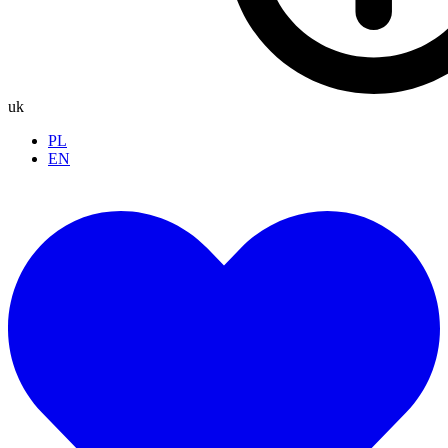
uk
PL
EN