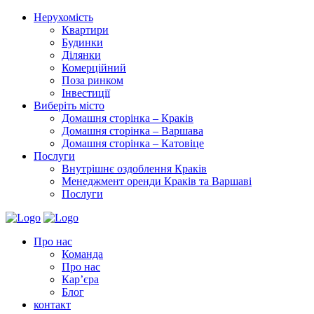
Нерухомість
Квартири
Будинки
Ділянки
Комерційний
Поза ринком
Інвестиції
Виберіть місто
Домашня сторінка – Краків
Домашня сторінка – Варшава
Домашня сторінка – Катовіце
Послуги
Внутрішнє оздоблення Краків
Менеджмент оренди Краків та Варшаві
Послуги
Про нас
Команда
Про нас
Кар’єра
Блог
контакт