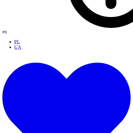
en
PL
UA