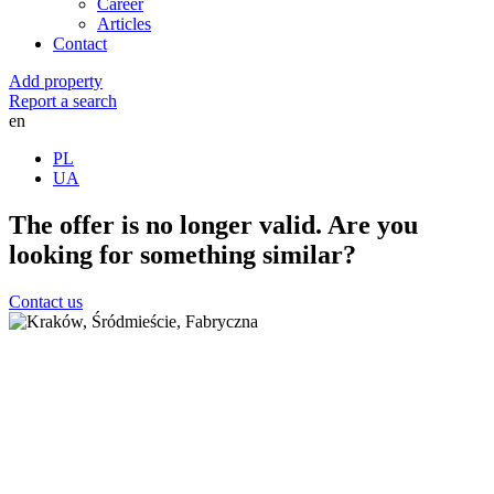
Career
Articles
Contact
Add property
Report a search
en
PL
UA
The offer is no longer valid. Are you
looking for something similar?
Contact us