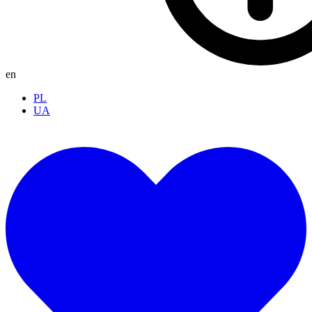
en
PL
UA