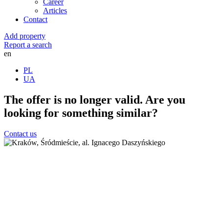
Career
Articles
Contact
Add property
Report a search
en
PL
UA
The offer is no longer valid. Are you
looking for something similar?
Contact us