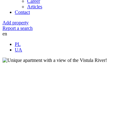
Career
Articles
Contact
Add property
Report a search
en
PL
UA