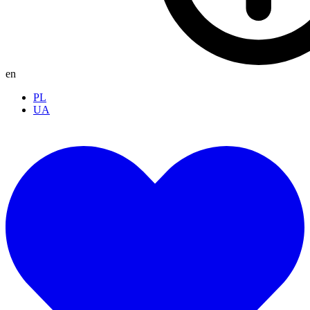
en
PL
UA