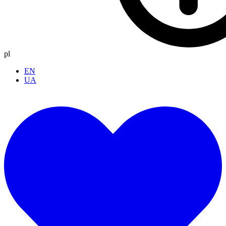
pl
EN
UA