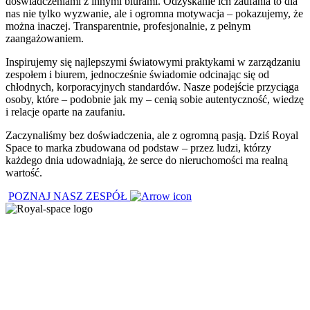
doświadczeniami z innymi biurami. Odzyskanie ich zaufania to dla
nas nie tylko wyzwanie, ale i ogromna motywacja – pokazujemy, że
można inaczej. Transparentnie, profesjonalnie, z pełnym
zaangażowaniem.
Inspirujemy się najlepszymi światowymi praktykami w zarządzaniu
zespołem i biurem, jednocześnie świadomie odcinając się od
chłodnych, korporacyjnych standardów. Nasze podejście przyciąga
osoby, które – podobnie jak my – cenią sobie autentyczność, wiedzę
i relacje oparte na zaufaniu.
Zaczynaliśmy bez doświadczenia, ale z ogromną pasją. Dziś Royal
Space to marka zbudowana od podstaw – przez ludzi, którzy
każdego dnia udowadniają, że serce do nieruchomości ma realną
wartość.
POZNAJ NASZ ZESPÓŁ