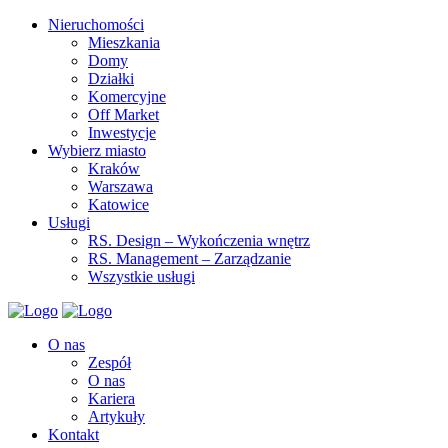
Nieruchomości
Mieszkania
Domy
Działki
Komercyjne
Off Market
Inwestycje
Wybierz miasto
Kraków
Warszawa
Katowice
Usługi
RS. Design – Wykończenia wnętrz
RS. Management – Zarządzanie
Wszystkie usługi
O nas
Zespół
O nas
Kariera
Artykuły
Kontakt