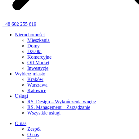
+48 602 255 619
Nieruchomości
Mieszkania
Domy
Działki
Komercyjne
Off Market
Inwestycje
Wybierz miasto
Kraków
Warszawa
Katowice
Usługi
RS. Design – Wykończenia wnętrz
RS. Management – Zarządzanie
Wszystkie usługi
O nas
Zespół
O nas