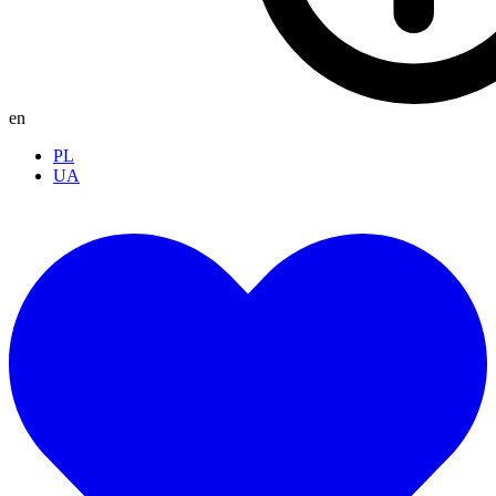
en
PL
UA