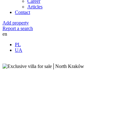
Career
Articles
Contact
Add property
Report a search
en
PL
UA