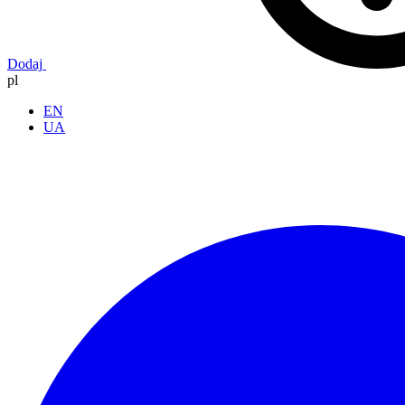
Dodaj
pl
EN
UA