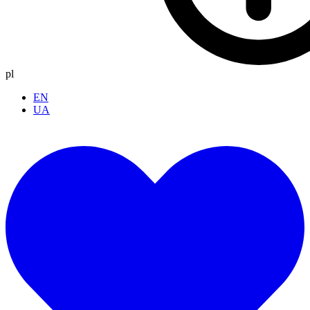
pl
EN
UA