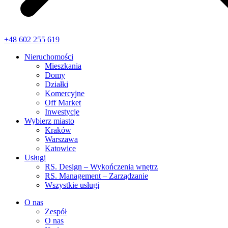
+48 602 255 619
Nieruchomości
Mieszkania
Domy
Działki
Komercyjne
Off Market
Inwestycje
Wybierz miasto
Kraków
Warszawa
Katowice
Usługi
RS. Design – Wykończenia wnętrz
RS. Management – Zarządzanie
Wszystkie usługi
O nas
Zespół
O nas