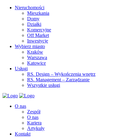
Nieruchomości
Mieszkania
Domy
Działki
Komercyjne
Off Market
Inwestycje
Wybierz miasto
Kraków
Warszawa
Katowice
Usługi
RS. Design – Wykończenia wnętrz
RS. Management – Zarządzanie
Wszystkie usługi
O nas
Zespół
O nas
Kariera
Artykuły
Kontakt