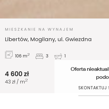
MIESZKANIE NA WYNAJEM
Libertów, Mogilany, ul. Gwiezdna
2
106 m
3
1
Oferta nieaktua
4 600 zł
podo
2
43 zł / m
SKONTAKTUJ S