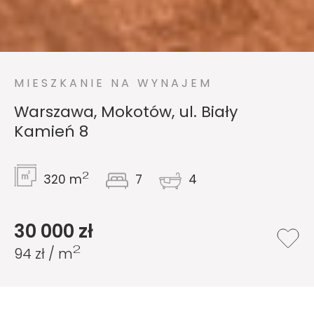
MIESZKANIE NA WYNAJEM
Warszawa, Mokotów, ul. Biały
Kamień 8
2
320 m
7
4
30 000 zł
2
94 zł / m