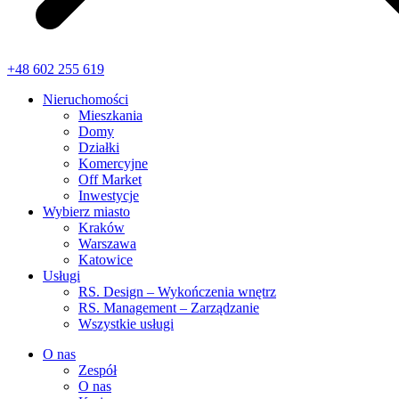
+48 602 255 619
Nieruchomości
Mieszkania
Domy
Działki
Komercyjne
Off Market
Inwestycje
Wybierz miasto
Kraków
Warszawa
Katowice
Usługi
RS. Design – Wykończenia wnętrz
RS. Management – Zarządzanie
Wszystkie usługi
O nas
Zespół
O nas