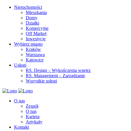
Nieruchomości
Mieszkania
Domy
Działki
Komercyjne
Off Market
Inwestycje
Wybierz miasto
Kraków
Warszawa
Katowice
Usługi
RS. Design – Wykończenia wnętrz
RS. Management – Zarządzanie
Wszystkie usługi
O nas
Zespół
O nas
Kariera
Artykuły
Kontakt