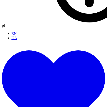
pl
EN
UA