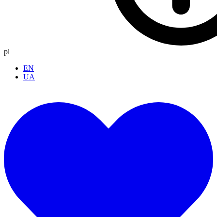
pl
EN
UA