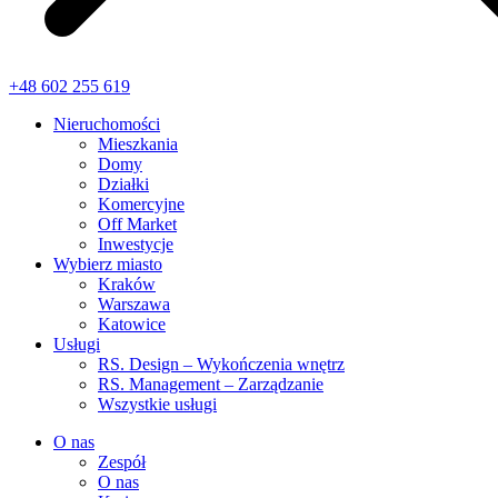
+48 602 255 619
Nieruchomości
Mieszkania
Domy
Działki
Komercyjne
Off Market
Inwestycje
Wybierz miasto
Kraków
Warszawa
Katowice
Usługi
RS. Design – Wykończenia wnętrz
RS. Management – Zarządzanie
Wszystkie usługi
O nas
Zespół
O nas