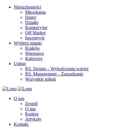
Nieruchomości
Mieszkania
Domy
Działki
Komercyjne
Off Market
Inwestycje
Wybierz miasto
Kraków
Warszawa
Katowice
Usługi
RS. Design – Wykończenia wnętrz
RS. Management – Zarządzanie
Wszystkie usługi
O nas
Zespół
O nas
Kariera
Artykuły
Kontakt