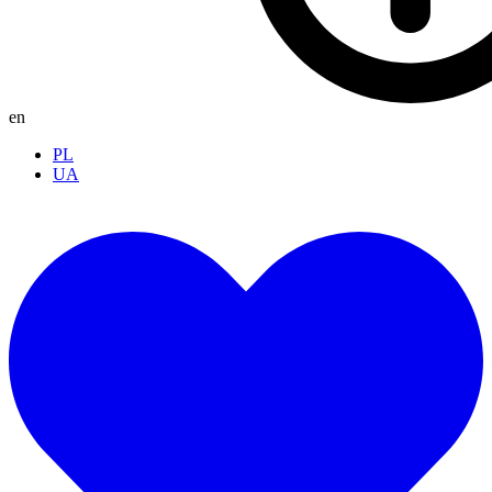
en
PL
UA