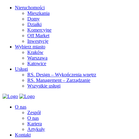
Nieruchomości
Mieszkania
Domy
Działki
Komercyjne
Off Market
Inwestycje
Wybierz miasto
Kraków
Warszawa
Katowice
Usługi
RS. Design – Wykończenia wnętrz
RS. Management – Zarządzanie
Wszystkie usługi
O nas
Zespół
O nas
Kariera
Artykuły
Kontakt