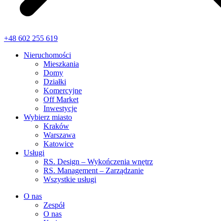
+48 602 255 619
Nieruchomości
Mieszkania
Domy
Działki
Komercyjne
Off Market
Inwestycje
Wybierz miasto
Kraków
Warszawa
Katowice
Usługi
RS. Design – Wykończenia wnętrz
RS. Management – Zarządzanie
Wszystkie usługi
O nas
Zespół
O nas