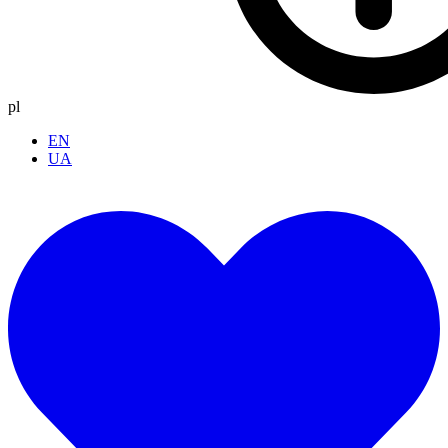
pl
EN
UA